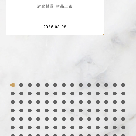
試聽｜Dolby Atmos 家庭劇院｜台
旗艦聲霸 新品上市
北仕洋音響推薦
2026-08-08
1
2
3
4
5
6
7
8
9
10
11
12
13
14
15
16
17
18
19
20
21
22
23
24
25
26
27
28
29
30
31
32
33
34
35
36
37
38
39
40
41
42
43
44
45
46
47
48
49
50
51
52
53
54
55
56
57
58
59
60
61
62
63
64
65
66
67
68
69
70
71
72
73
74
75
76
77
78
79
80
81
82
83
84