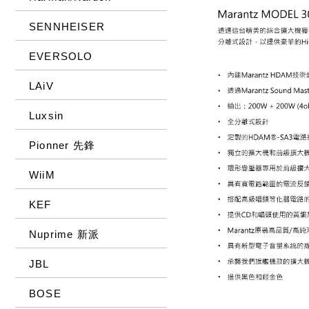
SENNHEISER
EVERSOLO
LAiV
Luxsin
Pionner 先鋒
WiiM
KEF
Nuprime 新派
JBL
BOSE