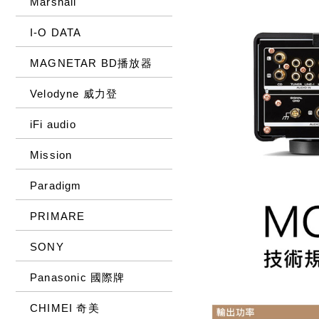
Marshall
I-O DATA
MAGNETAR BD播放器
Velodyne 威力登
iFi audio
Mission
Paradigm
PRIMARE
SONY
Panasonic 國際牌
CHIMEI 奇美