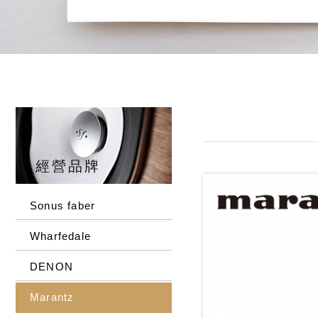
經營品牌
Sonus faber
Wharfedale
DENON
Marantz