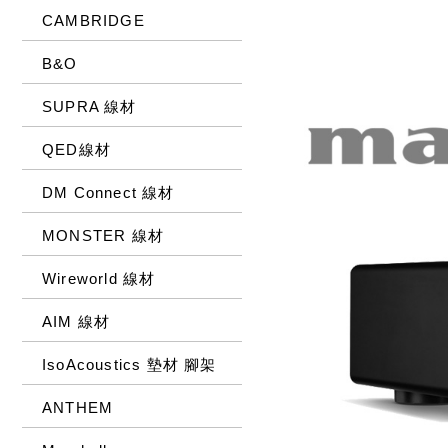
CAMBRIDGE
B&O
SUPRA 線材
QED線材
DM Connect 線材
MONSTER 線材
Wireworld 線材
AIM 線材
IsoAcoustics 墊材 腳架
ANTHEM