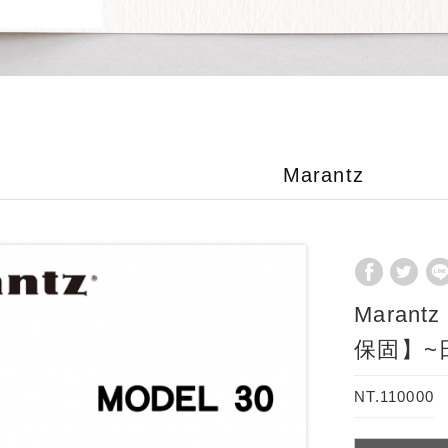
Marantz
Maran
保固】~
NT.110000