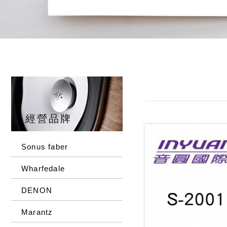
經營品牌
Sonus faber
Wharfedale
DENON
Marantz