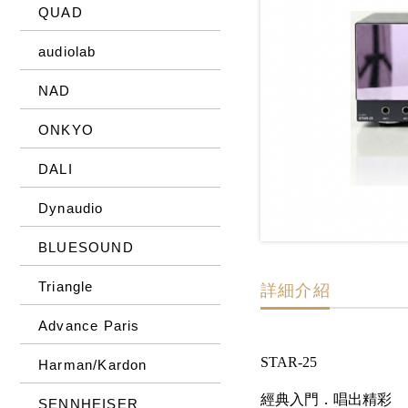
QUAD
audiolab
NAD
ONKYO
DALI
Dynaudio
BLUESOUND
Triangle
詳細介紹
Advance Paris
STAR-25
Harman/Kardon
經典入門．唱出精彩
SENNHEISER