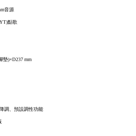
eam音源
(YT)點歌
腳墊)×D237 mm
降調、預設調性功能
版