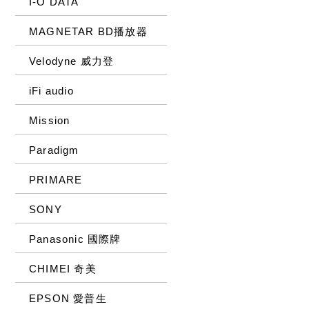
I-O DATA
MAGNETAR BD播放器
Velodyne 威力登
iFi audio
Mission
Paradigm
PRIMARE
SONY
Panasonic 國際牌
CHIMEI 奇美
EPSON 愛普生