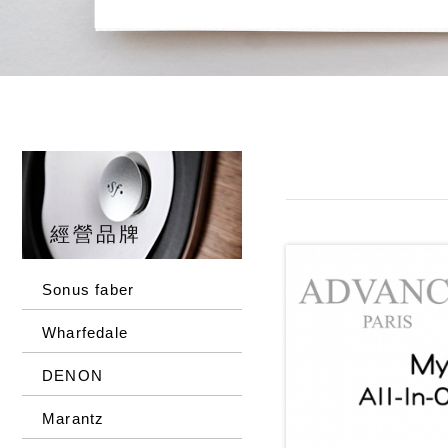
經營品牌
Sonus faber
Wharfedale
DENON
Marantz