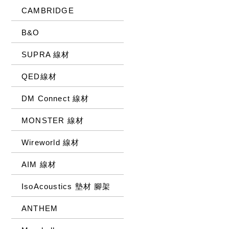
CAMBRIDGE
B&O
SUPRA 線材
QED線材
DM Connect 線材
MONSTER 線材
Wireworld 線材
AIM 線材
IsoAcoustics 墊材 腳架
ANTHEM