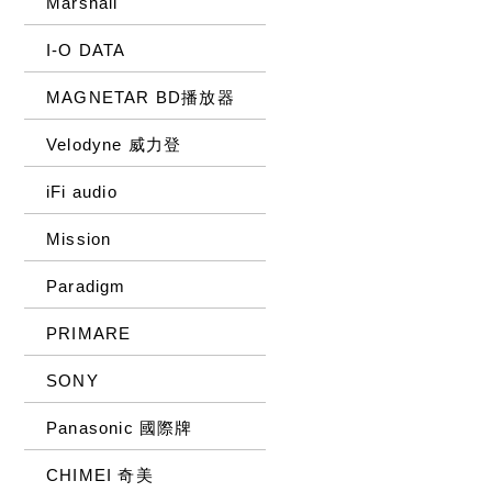
Marshall
I-O DATA
MAGNETAR BD播放器
Velodyne 威力登
iFi audio
Mission
Paradigm
PRIMARE
SONY
Panasonic 國際牌
CHIMEI 奇美