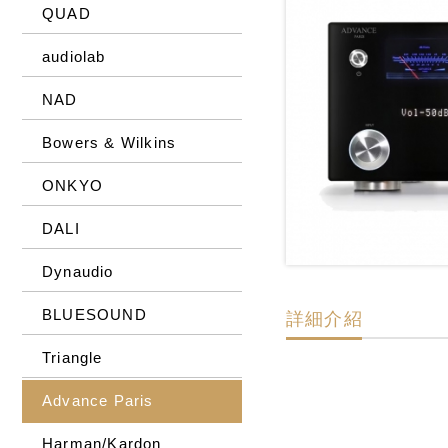
QUAD
audiolab
NAD
Bowers & Wilkins
ONKYO
DALI
Dynaudio
BLUESOUND
詳細介紹
Triangle
Advance Paris
Harman/Kardon