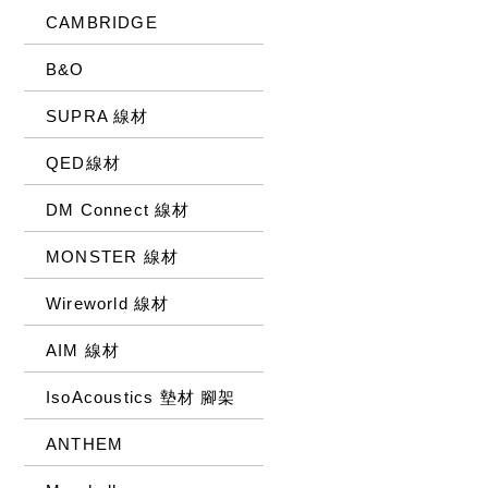
CAMBRIDGE
B&O
SUPRA 線材
QED線材
DM Connect 線材
MONSTER 線材
Wireworld 線材
AIM 線材
IsoAcoustics 墊材 腳架
ANTHEM