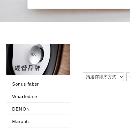
經營品牌
Sonus faber
Wharfedale
DENON
Marantz