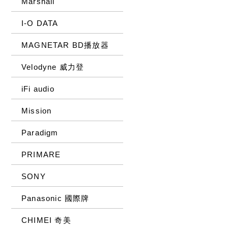
Marshall
I-O DATA
MAGNETAR BD播放器
Velodyne 威力登
iFi audio
Mission
Paradigm
PRIMARE
SONY
Panasonic 國際牌
CHIMEI 奇美