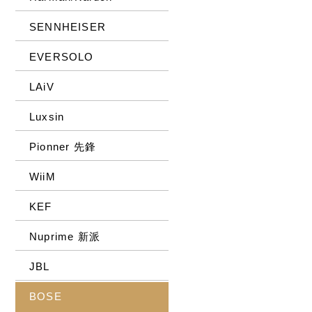
SENNHEISER
EVERSOLO
LAiV
Luxsin
Pionner 先鋒
WiiM
KEF
Nuprime 新派
JBL
BOSE