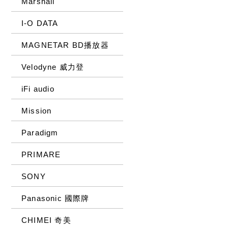
Marshall
I-O DATA
MAGNETAR BD播放器
Velodyne 威力登
iFi audio
Mission
Paradigm
PRIMARE
SONY
Panasonic 國際牌
CHIMEI 奇美