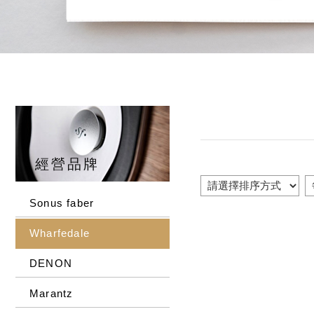
經營品牌
Sonus faber
Wharfedale
DENON
Marantz