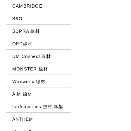
CAMBRIDGE
B&O
SUPRA 線材
QED線材
DM Connect 線材
MONSTER 線材
Wireworld 線材
AIM 線材
IsoAcoustics 墊材 腳架
ANTHEM